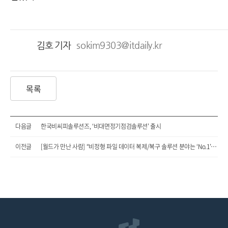
김호 기자
sokim9303@itdaily.kr
목록
다음글
한국비씨피솔루션즈, ‘비대면정기점검솔루션’ 출시
이전글
[월드가 만난 사람] “비정형 파일 데이터 복제/복구 솔루션 분야는 ‘No.1’이라 자부”