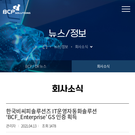
뉴스/정보
뉴스/정보
회사소식
BCP / DR 뉴스
회사소식
회사소식
한국비씨피솔루션즈 IT운영자동화솔루션
‘BCF_Enterprise’ GS 인증 획득
관리자
2021.04.13
조회 1478