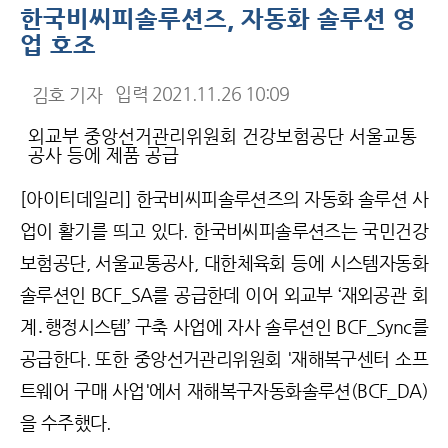
한국비씨피솔루션즈, 자동화 솔루션 영
업 호조
기
입력 2021.11.26 10:09
김호 기자
자
명
외교부 중앙선거관리위원회 건강보험공단 서울교통
공사 등에 제품 공급
[아이티데일리] 한국비씨피솔루션즈의 자동화 솔루션 사
업이 활기를 띄고 있다. 한국비씨피솔루션즈는 국민건강
보험공단, 서울교통공사, 대한체육회 등에 시스템자동화
솔루션인 BCF_SA를 공급한데 이어 외교부 ‘재외공관 회
계․행정시스템’ 구축 사업에 자사 솔루션인 BCF_Sync를
공급한다. 또한 중앙선거관리위원회 '재해복구센터 소프
트웨어 구매 사업'에서 재해복구자동화솔루션(BCF_DA)
을 수주했다.