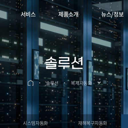
서비스
제품소개
뉴스/정보
솔루션
솔루션
복제자동화
시스템자동화
재해복구자동화